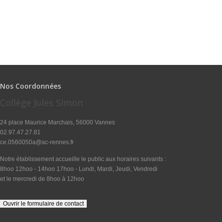
Nos Coordonnées
Collège Jules Simon
24 place Maurice Marchais, 56000 Vannes
02.97.47.27.81
ce.0560050a@ac-rennes.fr
Notre établissement accueille le public aux horaires suivants :
8hoo 12hoo - 14hoo 17hoo - Lundi, Mardi, Jeudi, Vendredi
et le mercredi de 8hoo à 12hoo