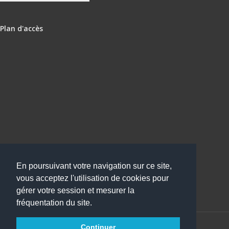
Plan d'accès
En poursuivant votre navigation sur ce site,
vous acceptez l'utilisation de cookies pour
gérer votre session et mesurer la
fréquentation du site.
Continuer
Copyright 2016
Collège Jules Simon
Tous droits réservés