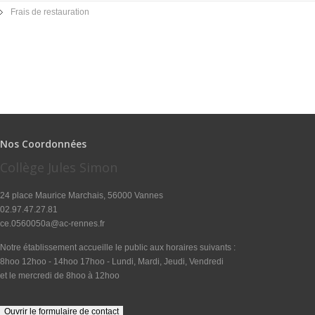
Frais de restauration
Nos Coordonnées
Collège Jules Simon
24 place Maurice Marchais, 56000 Vannes
02.97.47.27.81
ce.0560050a@ac-rennes.fr
Notre établissement accueille le public aux horaires suivants :
8hoo 12hoo - 14hoo 17hoo - Lundi, Mardi, Jeudi, Vendredi
et le mercredi de 8hoo à 12hoo