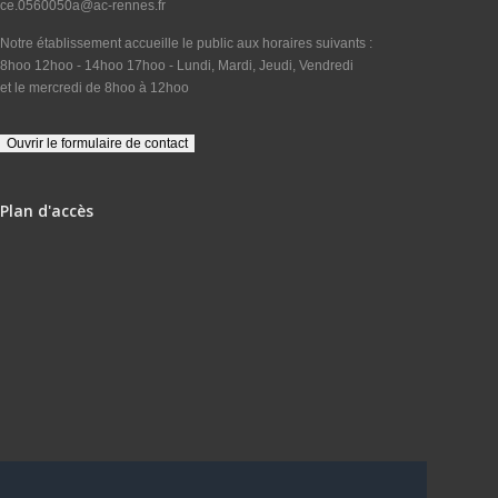
ce.0560050a@ac-rennes.fr
Notre établissement accueille le public aux horaires suivants :
8hoo 12hoo - 14hoo 17hoo - Lundi, Mardi, Jeudi, Vendredi
et le mercredi de 8hoo à 12hoo
Plan d'accès