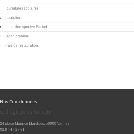
Fournitures scolaires
Inscription
La section sportive Basket
Organigramme
Frais de restauration
Nos Coordonnées
Collège Jules Simon
24 place Maurice Marchais, 56000 Vannes
02.97.47.27.81