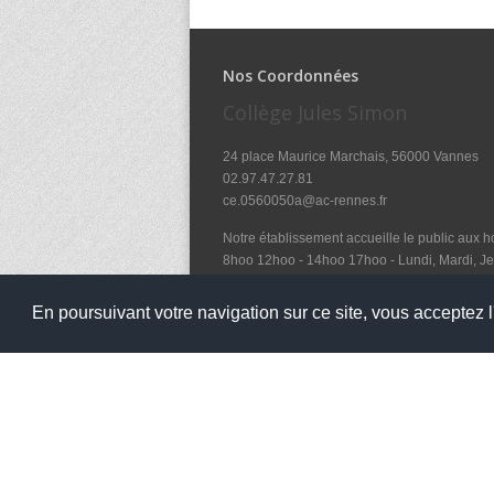
Nos Coordonnées
Collège Jules Simon
24 place Maurice Marchais, 56000 Vannes
02.97.47.27.81
ce.0560050a@ac-rennes.fr
Notre établissement accueille le public aux ho
8hoo 12hoo - 14hoo 17hoo - Lundi, Mardi, Je
et le mercredi de 8hoo à 12hoo
En poursuivant votre navigation sur ce site, vous acceptez l'