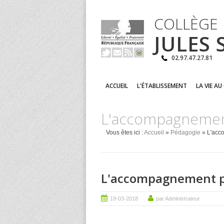
COLLÈGE
JULES
02.97.47.27.81
ACCUEIL
L'ÉTABLISSEMENT
LA VIE AU
L'accompagnemen
Vous êtes ici :
Accueil
»
Pédagogie
» L'acc
L'accompagnement p
19-03-2018
par Administrateur