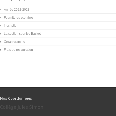
Année 2022-2023
Fournitures scolaires
Inscription
La section sportive Basket
Organigramme
Frais de restauration
Nos Coordonnées
Collège Jules Simon