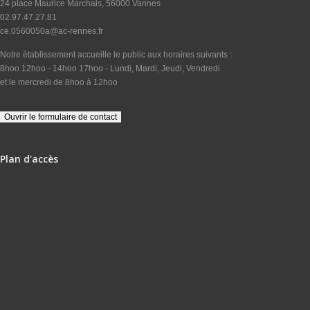
24 place Maurice Marchais, 56000 Vannes
02.97.47.27.81
ce.0560050a@ac-rennes.fr
Notre établissement accueille le public aux horaires suivants :
8hoo 12hoo - 14hoo 17hoo - Lundi, Mardi, Jeudi, Vendredi
et le mercredi de 8hoo à 12hoo
Plan d'accès