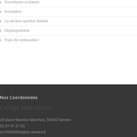
Fournitures scolaires
Inscription
La section sportive Basket
Organigramme
Frais de restauration
Nos Coordonnées
Collège Jules Simon
24 place Maurice Marchais, 56000 Vannes
02.97.47.27.81
ce.0560050a@ac-rennes.fr