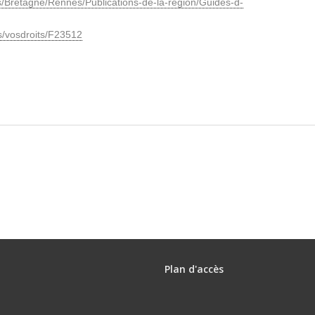
s/Bretagne/Rennes/Publications-de-la-region/Guides-d-
ers/vosdroits/F23512
Plan d'accès