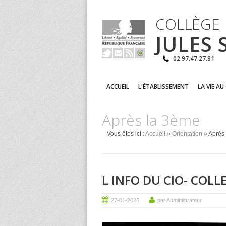
COLLÈGE
JULES
02.97.47.27.81
ACCUEIL
L'ÉTABLISSEMENT
LA VIE AU
Après la 3ème
Vous êtes ici :
Accueil
»
Orientation
» Après
L INFO DU CIO- COLL
27-01-2026
par Administrateur