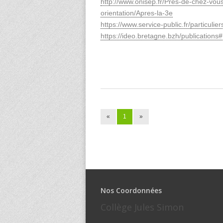
http://www.onisep.fr/Pres-de-chez-vou
orientation/Apres-la-3e
https://www.service-public.fr/particuli
https://ideo.bretagne.bzh/publications#
«
1
»
Nos Coordonnées
Collège Jules Simon