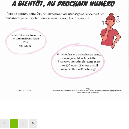
«
1
2
»