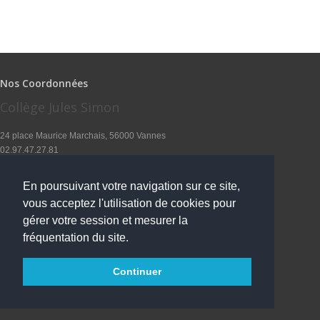
Nos Coordonnées
Collège Jules Simon
24 place Maurice Marchais, 56000 Vannes
02.97.47.27.81
ce.0560050a@ac-rennes.fr
En poursuivant votre navigation sur ce site,
Notre établissement accueille le public aux horaires suivants :
vous acceptez l'utilisation de cookies pour
8hoo 12hoo - 14hoo 17hoo - Lundi, Mardi, Jeudi, Vendredi
et le mercredi de 8hoo à 12hoo
gérer votre session et mesurer la
fréquentation du site.
Continuer
Plan d'accès