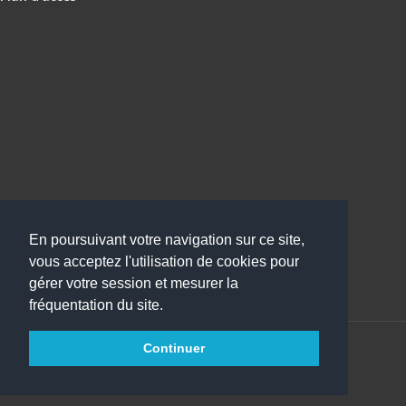
En poursuivant votre navigation sur ce site,
vous acceptez l'utilisation de cookies pour
gérer votre session et mesurer la
fréquentation du site.
Continuer
Copyright 2016
Collège Jules Simon
Tous droits réservés
websco