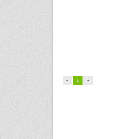
«
1
»