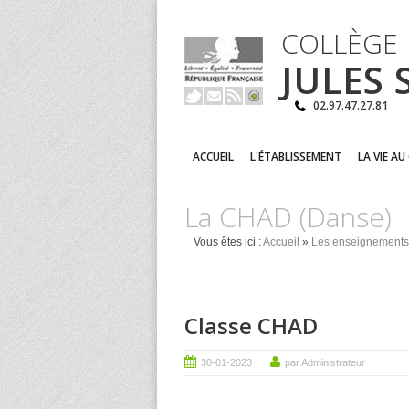
COLLÈGE
JULES
02.97.47.27.81
ACCUEIL
L'ÉTABLISSEMENT
LA VIE AU
La CHAD (Danse)
Vous êtes ici :
Accueil
»
Les enseignements
Classe CHAD
30-01-2023
par Administrateur