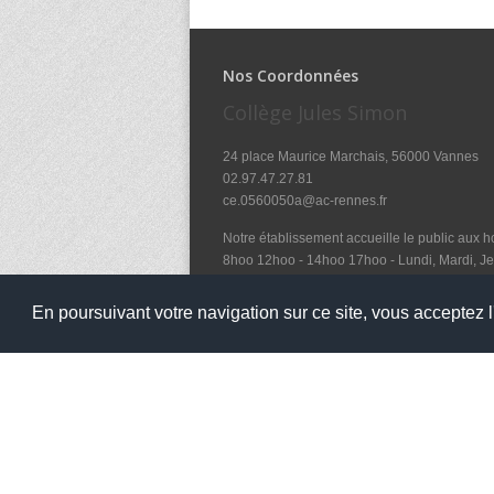
Nos Coordonnées
Collège Jules Simon
24 place Maurice Marchais, 56000 Vannes
02.97.47.27.81
ce.0560050a@ac-rennes.fr
Notre établissement accueille le public aux ho
8hoo 12hoo - 14hoo 17hoo - Lundi, Mardi, Je
et le mercredi de 8hoo à 12hoo
En poursuivant votre navigation sur ce site, vous acceptez l'