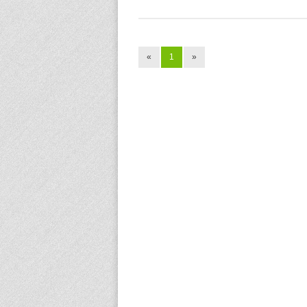
«
1
»