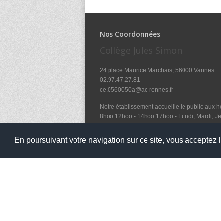
Nos Coordonnées
Collège Jules Simon
24 place Maurice Marchais, 56000 Vannes
02.97.47.27.81
ce.0560050a@ac-rennes.fr
Notre établissement accueille le public aux ho
8hoo 12hoo - 14hoo 17hoo - Lundi, Mardi, Je
et le mercredi de 8hoo à 12hoo
En poursuivant votre navigation sur ce site, vous acceptez l'