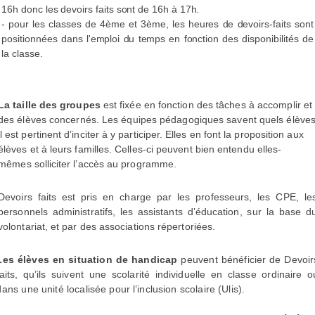
16h donc les devoirs faits sont de 16h à 17h.
- pour les classes de 4ème et 3ème, les heures de devoirs-faits sont
positionnées dans l'emploi du temps en fonction des disponibilités de
la classe.
La taille des groupes
est fixée en fonction des tâches à accomplir et
des élèves concernés.
Les équipes pédagogiques savent quels élève
il est pertinent d’inciter à y participer. Elles
en font la proposition aux
élèves et à leurs familles. Celles-ci peuvent bien entendu elles-
mêmes solliciter l’accès au programme.
Devoirs faits
est pris en charge par les professeurs, les CPE, le
personnels administratifs, les assistants d’éducation, sur la base d
volontariat, et par des associations répertoriées.
Les élèves en situation de handicap
peuvent bénéficier de
Devoir
aits
, qu’ils suivent une
scolarité individuelle en classe ordinaire o
dans une unité localisée pour l’inclusion scolaire (Ulis).