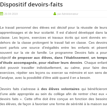
Dispositif devoirs-faits
26-04-2019
par Administrateur
Le travail personnel des élèves est décisif pour la réussite de leurs
apprentissages et de leur scolarité. Il est d’abord développé dans la
classe. Les leçons, exercices et travaux écrits qui sont donnés en-
dehors de la classe prolongent le travail fait en classe. Ces devoirs
sont parfois une source d'inégalités entre les enfants et pèsent
souvent sur la vie de famille. Le programme Devoirs faits a pour
objectif
de proposer aux élèves, dans l’établissement
,
un temps
d’étude accompagnée, pour réaliser leurs devoirs
. Chaque enfant
doit pouvoir travailler individuellement, au calme, pour faire des
exercices, répéter ses leçons ou exercer sa mémoire et son sens de
l’analyse, avec la possibilité d’être aidé quand il en a besoin.
Devoirs faits s’adresse à
des élèves volontaires
qui bénéficieron
d’une aide appropriée au sein du collège afin de rentrer chez eux 
devoirs faits ». Cette offre doit être conçue en fonction des besoin
des élèves, de façon à favoriser une forme de sérénité à la maison su