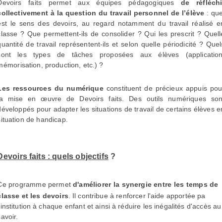
Devoirs faits permet aux équipes pédagogiques
de réfléchi
collectivement à la question du travail personnel de l’élève
: que
est le sens des devoirs, au regard notamment du travail réalisé e
classe ? Que permettent-ils de consolider ? Qui les prescrit ? Quell
quantité de travail représentent-ils et selon quelle périodicité ? Quel
sont les types de tâches proposées aux élèves (application
mémorisation, production, etc.) ?
Les ressources du numérique
constituent de précieux appuis pou
la mise en œuvre de
Devoirs faits
. Des outils numériques son
développés pour adapter les situations de travail de certains élèves e
situation de handicap.
Devoirs faits : quels objectifs
?
Ce programme permet
d'améliorer
la synergie entre
les temps de
classe et les devoirs
. Il contribue à renforcer l'aide apportée pa
l'institution à chaque enfant et ainsi à réduire les inégalités d'accès au
savoir.