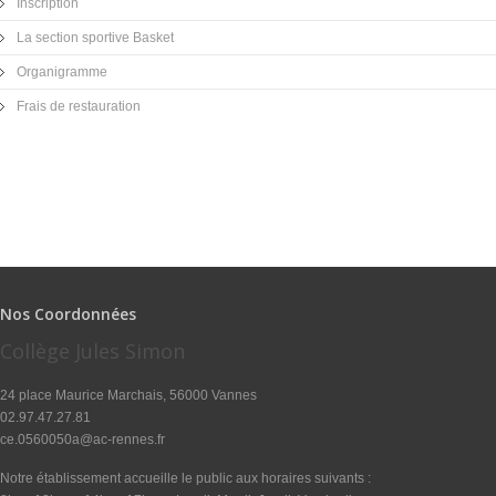
Inscription
La section sportive Basket
Organigramme
Frais de restauration
Nos Coordonnées
Collège Jules Simon
24 place Maurice Marchais, 56000 Vannes
02.97.47.27.81
ce.0560050a@ac-rennes.fr
Notre établissement accueille le public aux horaires suivants :