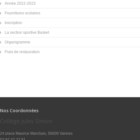
Année 2022-2023
Fournitures scolaires
Inscription
La section sportive Basket
Organigramme
Frais de restauration
Nos Coordonnées
Collège Jules Simon
24 place Maurice Marchais, 56000 Vannes
02.97.47.27.81