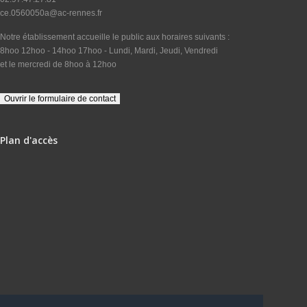
ce.0560050a@ac-rennes.fr
Notre établissement accueille le public aux horaires suivants :
8hoo 12hoo - 14hoo 17hoo - Lundi, Mardi, Jeudi, Vendredi
et le mercredi de 8hoo à 12hoo
Plan d'accès