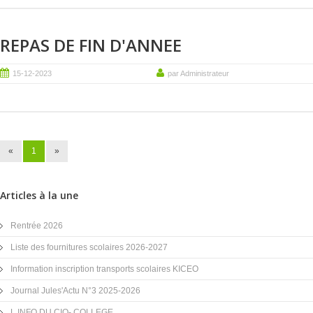
REPAS DE FIN D'ANNEE
15-12-2023
par Administrateur
«
1
»
Articles à la une
Rentrée 2026
Liste des fournitures scolaires 2026-2027
Information inscription transports scolaires KICEO
Journal Jules'Actu N°3 2025-2026
L INFO DU CIO- COLLEGE