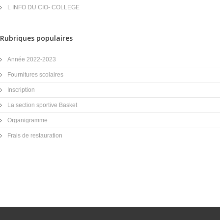
L INFO DU CIO- COLLEGE
Rubriques populaires
Année 2022-2023
Fournitures scolaires
Inscription
La section sportive Basket
Organigramme
Frais de restauration